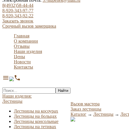
Электронная почта:
37stupenek@mail.ru
8(4932)58-44-44
8-920-343-97-77
8-920-343-92-22
Заказать звонок
Срочный вызов замерщика
Главная
О компании
Отзывы
Наши изделия
Цены
Новости
Контакты
menu
phone
Найти
Наши изделия:
Лестницы
Вызов мастера
Заказ лестницы
Лестницы на косоурах
Каталог
→
Лестницы
→
Лес
Лестницы на больцах
Лестницы консольные
Лестницы на тетивах