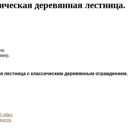
ическая деревянная лестница.
ив.
змер.
я лестница с классическим деревянным ограждением.
й офис
ности