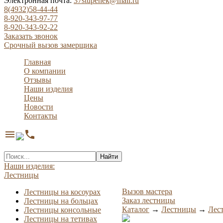
Электронная почта:
37stupenek@mail.ru
8(4932)58-44-44
8-920-343-97-77
8-920-343-92-22
Заказать звонок
Срочный вызов замерщика
Главная
О компании
Отзывы
Наши изделия
Цены
Новости
Контакты
menu
phone
Найти
Наши изделия:
Лестницы
Вызов мастера
Лестницы на косоурах
Заказ лестницы
Лестницы на больцах
Каталог
→
Лестницы
→
Лес
Лестницы консольные
Лестницы на тетивах