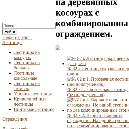
на деревянных
косоурах с
комбинированн
ограждением.
Найти
Наши изделия:
Лестницы
Лестницы на
косоурах
Лестницы на
больцах
№ 82 к Лестница окрашена в д
Лестницы
цвета
консольные
Лестницы на
тетивах
№ 82 к.1. Прозрачная лестница
Уличные лестницы
(без подступенков)
Криволинейные
лестницы
Винтовые лестницы
№ 82 к.2. Вариант поворота
Ограждения
ограждения. На одной ступени
по две комбинированные стои
Декор и мебель