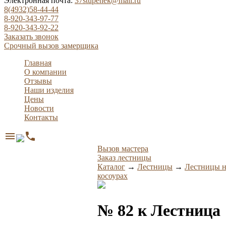
Электронная почта:
37stupenek@mail.ru
8(4932)58-44-44
8-920-343-97-77
8-920-343-92-22
Заказать звонок
Срочный вызов замерщика
Главная
О компании
Отзывы
Наши изделия
Цены
Новости
Контакты
menu
phone
Вызов мастера
Заказ лестницы
Каталог
→
Лестницы
→
Лестницы н
косоурах
№ 82 к Лестница