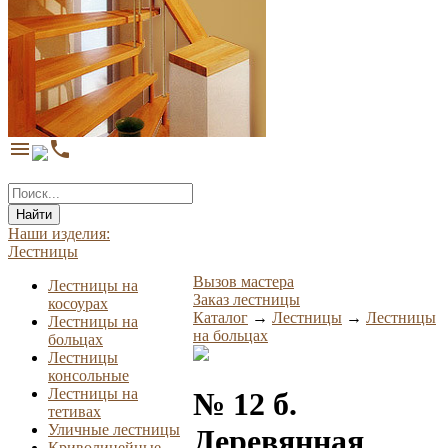
menu
phone
Найти
Наши изделия:
Лестницы
Вызов мастера
Лестницы на
Заказ лестницы
косоурах
Каталог
→
Лестницы
→
Лестницы
Лестницы на
на больцах
больцах
Лестницы
консольные
Лестницы на
№ 12 б.
тетивах
Уличные лестницы
Деревянная
Криволинейные