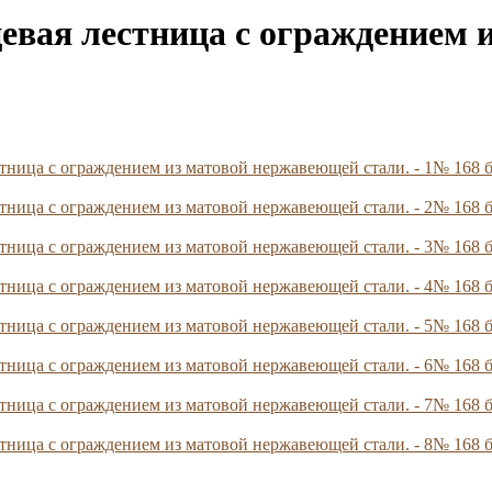
цевая лестница с ограждением
№ 168 б
№ 168 б
№ 168 б
№ 168 б
№ 168 б
№ 168 б
№ 168 б
№ 168 б