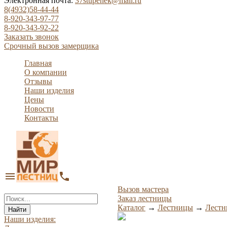
Электронная почта:
37stupenek@mail.ru
8(4932)58-44-44
8-920-343-97-77
8-920-343-92-22
Заказать звонок
Срочный вызов замерщика
Главная
О компании
Отзывы
Наши изделия
Цены
Новости
Контакты
menu
phone
Вызов мастера
Заказ лестницы
Каталог
→
Лестницы
→
Лестн
Найти
Наши изделия: