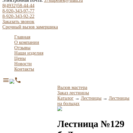
Электронная почта:
37stupenek@mail.ru
8(4932)58-44-44
8-920-343-97-77
8-920-343-92-22
Заказать звонок
Срочный вызов замерщика
Главная
О компании
Отзывы
Наши изделия
Цены
Новости
Контакты
menu
phone
Вызов мастера
Заказ лестницы
Каталог
→
Лестницы
→
Лестницы
на больцах
Лестница №129