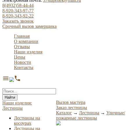
Электронная почта:
37stupenek@mail.ru
8(4932)58-44-44
8-920-343-97-77
8-920-343-92-22
Заказать звонок
Срочный вызов замерщика
Главная
О компании
Отзывы
Наши изделия
Цены
Новости
Контакты
menu
phone
Найти
Вызов мастера
Наши изделия:
Заказ лестницы
Лестницы
Каталог
→
Лестницы
→
Уличные/
Лестницы на
пожарные лестницы
косоурах
Лестницы на