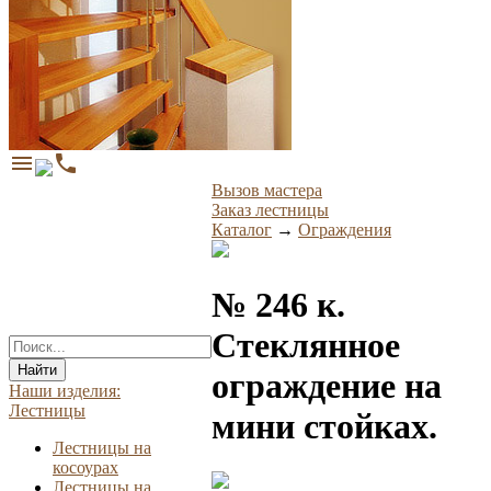
menu
phone
Вызов мастера
Заказ лестницы
Каталог
→
Ограждения
№ 246 к.
Стеклянное
Найти
ограждение на
Наши изделия:
Лестницы
мини стойках.
Лестницы на
косоурах
Лестницы на