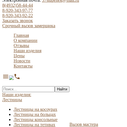
Электронная почта:
37stupenek@mail.ru
8(4932)58-44-44
8-920-343-97-77
8-920-343-92-22
Заказать звонок
Срочный вызов замерщика
Главная
О компании
Отзывы
Наши изделия
Цены
Новости
Контакты
menu
phone
Найти
Наши изделия:
Лестницы
Лестницы на косоурах
Лестницы на больцах
Лестницы консольные
Вызов мастера
Лестницы на тетивах