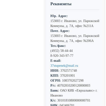
Реквизиты
Юр. Адрес:
153003 г. Иваново, ул. Парижской
Коммуны, д. 7А, офис №211А
Почт. Адрес:
153003 г. Иваново, ул. Парижской
Коммуны, д. 7А, офис №206А
Тел./факс:
(4932) 58-44-44
8-920-343-97-77
E-mail:
37stupenek@mail.ru
ИНН:
3702571748
КПП:
370201001
ОГРН:
1083702027298
Р/с:
40702810200120000003
Банк:
ОАО КИБ «Евроальянс» г.
Иваново
К/с:
30101810800000000701
БИК:
042406701