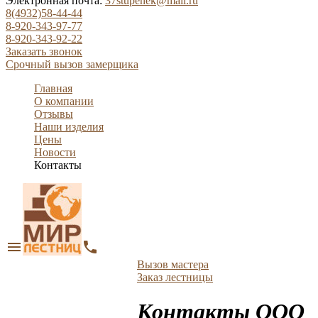
Электронная почта:
37stupenek@mail.ru
8(4932)58-44-44
8-920-343-97-77
8-920-343-92-22
Заказать звонок
Срочный вызов замерщика
Главная
О компании
Отзывы
Наши изделия
Цены
Новости
Контакты
menu
phone
Вызов мастера
Заказ лестницы
Контакты ООО