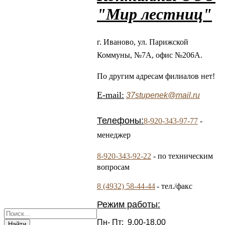
"Мир лестниц"
г. Иваново, ул. Парижской
Коммуны, №7А,
офис №206А.
По другим адресам филиалов нет!
E-mail:
37stupenek@mail.ru
Телефоны:
8-920-343-97-77
-
менеджер
8-920-343-92-22
- по техническим
вопросам
8 (4932) 58-44-44
- тел./факс
Режим работы:
Пн- Пт: 9.00-18.00
Найти