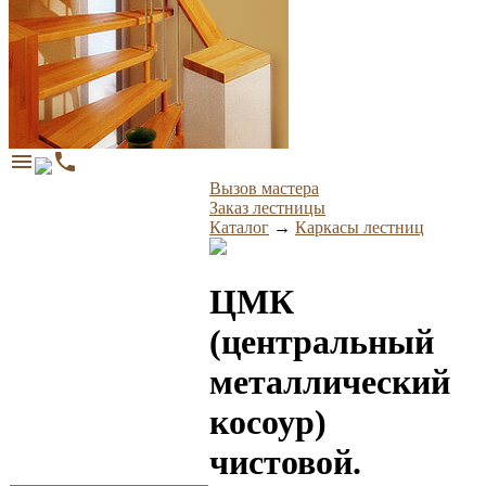
menu
phone
Вызов мастера
Заказ лестницы
Каталог
→
Каркасы лестниц
ЦМК
(центральный
металлический
косоур)
чистовой.