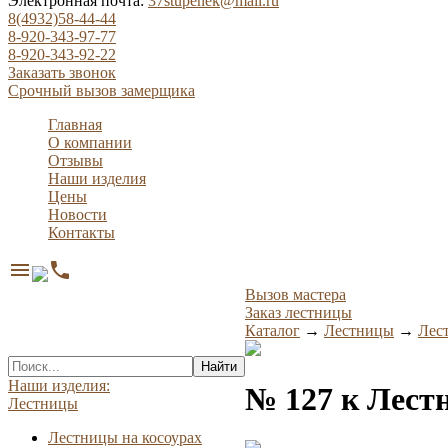
Электронная почта:
37stupenek@mail.ru
8(4932)58-44-44
8-920-343-97-77
8-920-343-92-22
Заказать звонок
Срочный вызов замерщика
Главная
О компании
Отзывы
Наши изделия
Цены
Новости
Контакты
menu
phone
Вызов мастера
Заказ лестницы
Каталог
→
Лестницы
→
Лес
Найти
Наши изделия:
№ 127 к Лест
Лестницы
Лестницы на косоурах