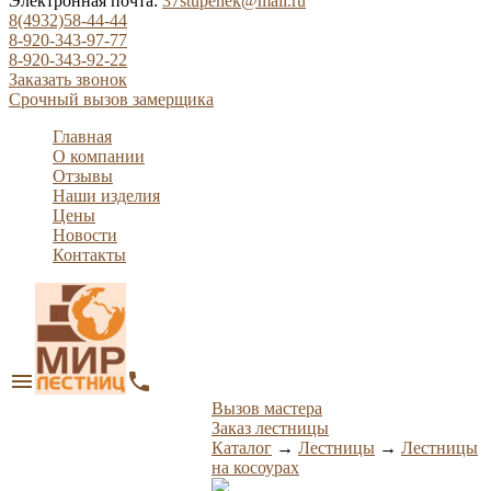
Электронная почта:
37stupenek@mail.ru
8(4932)58-44-44
8-920-343-97-77
8-920-343-92-22
Заказать звонок
Срочный вызов замерщика
Главная
О компании
Отзывы
Наши изделия
Цены
Новости
Контакты
menu
phone
Вызов мастера
Заказ лестницы
Каталог
→
Лестницы
→
Лестницы
на косоурах