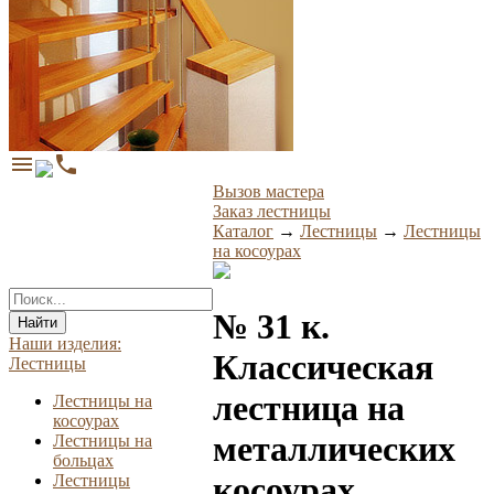
menu
phone
Вызов мастера
Заказ лестницы
Каталог
→
Лестницы
→
Лестницы
на косоурах
№ 31 к.
Найти
Наши изделия:
Классическая
Лестницы
лестница на
Лестницы на
косоурах
металлических
Лестницы на
больцах
косоурах.
Лестницы