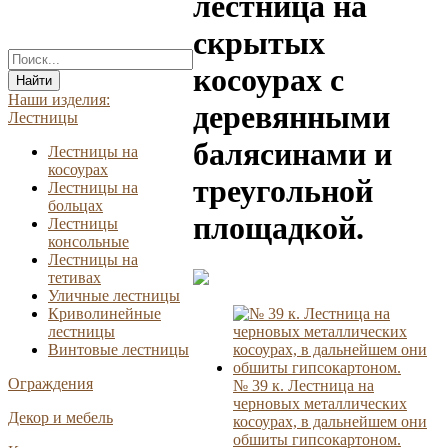
лестница на
скрытых
косоурах с
Найти
Наши изделия:
деревянными
Лестницы
балясинами и
Лестницы на
косоурах
треугольной
Лестницы на
больцах
площадкой.
Лестницы
консольные
Лестницы на
тетивах
Уличные лестницы
Криволинейные
лестницы
Винтовые лестницы
Ограждения
№ 39 к. Лестница на
черновых металлических
Декор и мебель
косоурах, в дальнейшем они
обшиты гипсокартоном.