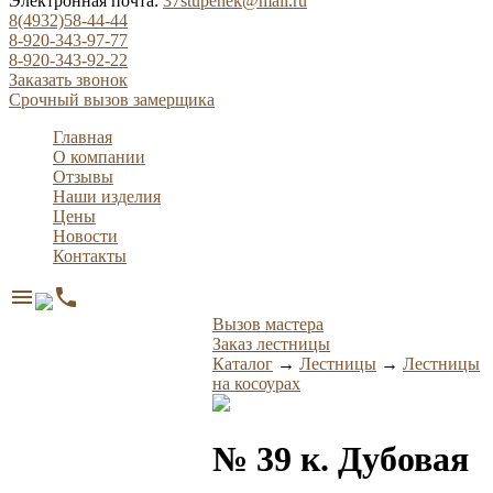
Электронная почта:
37stupenek@mail.ru
8(4932)58-44-44
8-920-343-97-77
8-920-343-92-22
Заказать звонок
Срочный вызов замерщика
Главная
О компании
Отзывы
Наши изделия
Цены
Новости
Контакты
menu
phone
Вызов мастера
Заказ лестницы
Каталог
→
Лестницы
→
Лестницы
на косоурах
№ 39 к. Дубовая