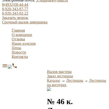
Электронная почта:
37stupenek@mail.ru
8(4932)58-44-44
8-920-343-97-77
8-920-343-92-22
Заказать звонок
Срочный вызов замерщика
Главная
О компании
Отзывы
Наши изделия
Цены
Новости
Контакты
menu
phone
Вызов мастера
Заказ лестницы
Каталог
→
Лестницы
→
Лестницы
на косоурах
№ 46 к.