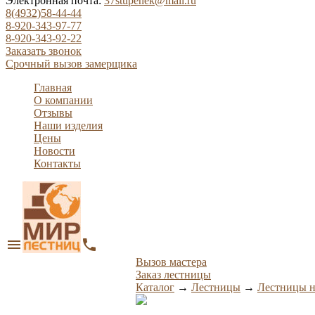
Электронная почта:
37stupenek@mail.ru
8(4932)58-44-44
8-920-343-97-77
8-920-343-92-22
Заказать звонок
Срочный вызов замерщика
Главная
О компании
Отзывы
Наши изделия
Цены
Новости
Контакты
menu
phone
Вызов мастера
Заказ лестницы
Каталог
→
Лестницы
→
Лестницы н