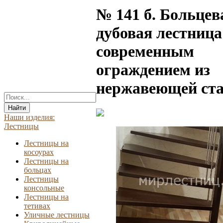
№ 141 б. Больцев
дубовая лестница
современным
ограждением из
нержавеющей ста
Найти
Наши изделия:
Лестницы
Лестницы на
косоурах
Лестницы на
больцах
Лестницы
консольные
Лестницы на
тетивах
Уличные лестницы