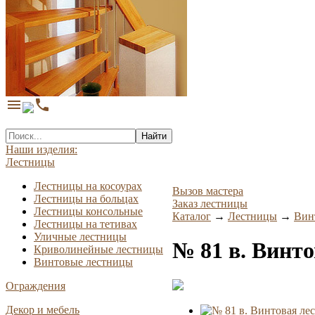
menu
phone
Найти
Наши изделия:
Лестницы
Лестницы на косоурах
Вызов мастера
Лестницы на больцах
Заказ лестницы
Лестницы консольные
Каталог
→
Лестницы
→
Вин
Лестницы на тетивах
Уличные лестницы
№ 81 в. Винто
Криволинейные лестницы
Винтовые лестницы
Ограждения
Декор и мебель