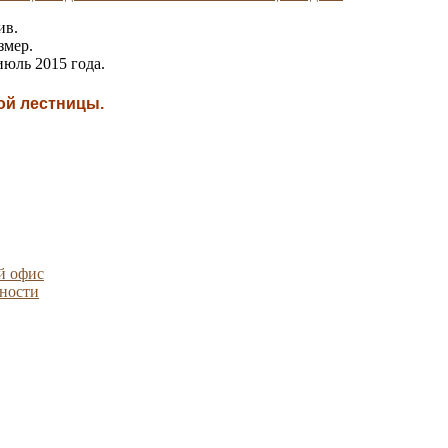
ив.
змер.
юль 2015 года.
ой лестницы.
й офис
ности