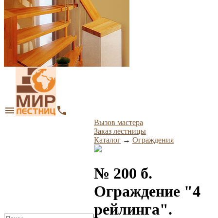
menu
phone
Вызов мастера
Заказ лестницы
Каталог
→
Ограждения
№ 200 б.
Ограждение "4
рейлинга".