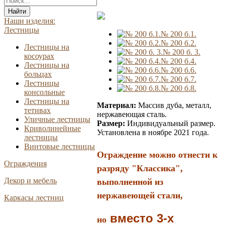
Найти
Наши изделия:
Лестницы
№ 200 б.1.
№ 200 б.2.
Лестницы на
№ 200 б. 3.
косоурах
№ 200 б.4.
Лестницы на
№ 200 б.6.
больцах
№ 200 б.7.
Лестницы
№ 200 б.8.
консольные
Лестницы на
Материал:
Массив дуба, металл,
тетивах
нержавеющая сталь.
Уличные лестницы
Размер:
Индивидуальный размер.
Криволинейные
Установлена в ноябре 2021 года.
лестницы
Винтовые лестницы
Ограждение можно отнести к
Ограждения
разряду "Классика",
Декор и мебель
выполненной из
нержавеющей стали,
Каркасы лестниц
вместо 3-х
но