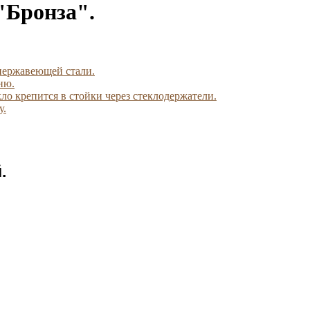
"Бронза".
 нержавеющей стали.
ню.
екло крепится в стойки через стеклодержатели.
у.
й.