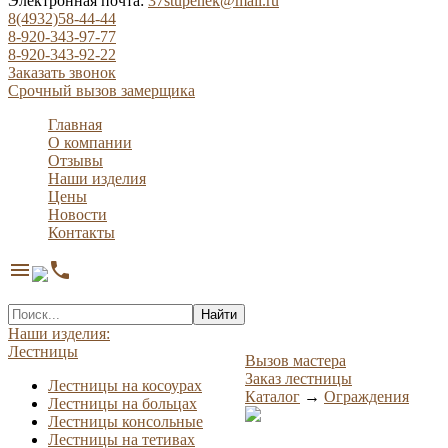
Электронная почта:
37stupenek@mail.ru
8(4932)58-44-44
8-920-343-97-77
8-920-343-92-22
Заказать звонок
Срочный вызов замерщика
Главная
О компании
Отзывы
Наши изделия
Цены
Новости
Контакты
menu
phone
Найти
Наши изделия:
Лестницы
Вызов мастера
Заказ лестницы
Лестницы на косоурах
Каталог
→
Ограждения
Лестницы на больцах
Лестницы консольные
Лестницы на тетивах