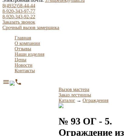
Электронная почта:
37stupenek@mail.ru
8(4932)58-44-44
8-920-343-97-77
8-920-343-92-22
Заказать звонок
Срочный вызов замерщика
Главная
О компании
Отзывы
Наши изделия
Цены
Новости
Контакты
menu
phone
Вызов мастера
Заказ лестницы
Каталог
→
Ограждения
№ 93 ОГ - 5.
Ограждение из