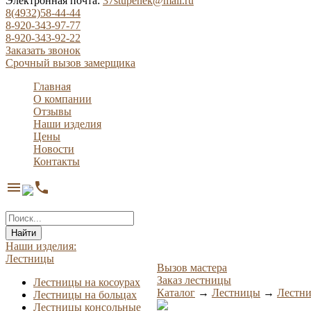
Электронная почта:
37stupenek@mail.ru
8(4932)58-44-44
8-920-343-97-77
8-920-343-92-22
Заказать звонок
Срочный вызов замерщика
Главная
О компании
Отзывы
Наши изделия
Цены
Новости
Контакты
menu
phone
Найти
Наши изделия:
Лестницы
Вызов мастера
Заказ лестницы
Лестницы на косоурах
Каталог
→
Лестницы
→
Лестни
Лестницы на больцах
Лестницы консольные