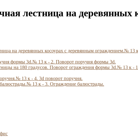
чная лестница на деревянных 
№ 13 к
№ 13 к - 2. Поворот поручня формы 3d.
№ 13 к - 
№ 13 к - 4. 3d поворот поручня.
№ 13 к - 3. Ограждение балюстрады.
офис