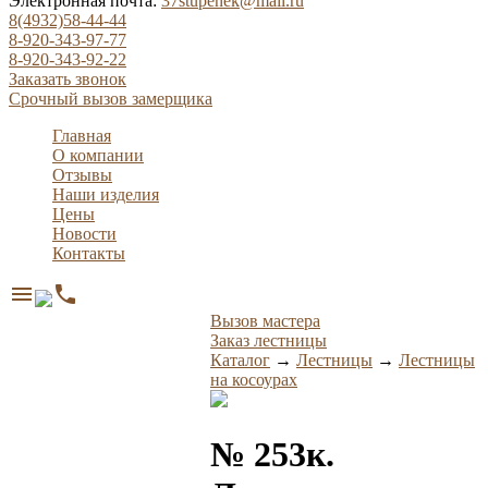
Электронная почта:
37stupenek@mail.ru
8(4932)58-44-44
8-920-343-97-77
8-920-343-92-22
Заказать звонок
Срочный вызов замерщика
Главная
О компании
Отзывы
Наши изделия
Цены
Новости
Контакты
menu
phone
Вызов мастера
Заказ лестницы
Каталог
→
Лестницы
→
Лестницы
на косоурах
№ 253к.