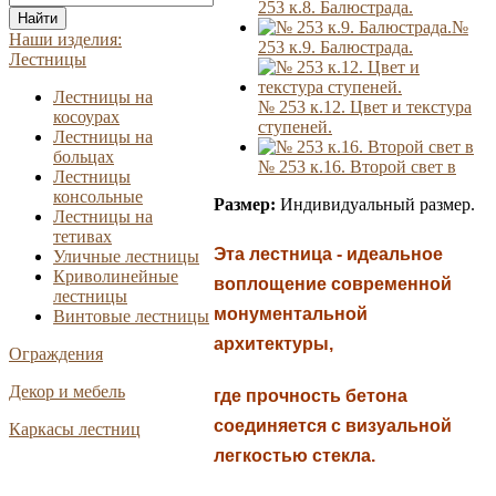
253 к.8. Балюстрада.
Найти
№
Наши изделия:
253 к.9. Балюстрада.
Лестницы
Лестницы на
№ 253 к.12. Цвет и текстура
косоурах
ступеней.
Лестницы на
больцах
№ 253 к.16. Второй свет в
Лестницы
консольные
Размер:
Индивидуальный размер.
Лестницы на
тетивах
Эта лестница - идеальное
Уличные лестницы
Криволинейные
воплощение современной
лестницы
монументальной
Винтовые лестницы
архитектуры,
Ограждения
Декор и мебель
где прочность бетона
соединяется с визуальной
Каркасы лестниц
легкостью стекла.