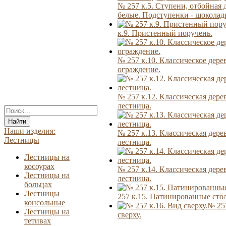
№ 257 к.5. Ступени, отбойная д
белые. Подступенки - шоколад
к.9. Пристенный поручень.
№ 257 к.10. Классическое дере
ограждение.
№ 257 к.12. Классическая дере
лестница.
Найти
Наши изделия:
№ 257 к.13. Классическая дере
Лестницы
лестница.
Лестницы на
косоурах
№ 257 к.14. Классическая дере
Лестницы на
лестница.
больцах
Лестницы
257 к.15. Патинированные сто
консольные
№ 257
Лестницы на
сверху.
тетивах