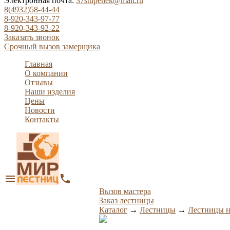
Электронная почта:
37stupenek@mail.ru
8(4932)58-44-44
8-920-343-97-77
8-920-343-92-22
Заказать звонок
Срочный вызов замерщика
Главная
О компании
Отзывы
Наши изделия
Цены
Новости
Контакты
menu
phone
Вызов мастера
Заказ лестницы
Каталог
→
Лестницы
→
Лестницы н