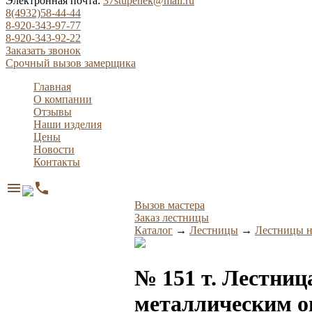
Электронная почта:
37stupenek@mail.ru
8(4932)58-44-44
8-920-343-97-77
8-920-343-92-22
Заказать звонок
Срочный вызов замерщика
Главная
О компании
Отзывы
Наши изделия
Цены
Новости
Контакты
menu
phone
Вызов мастера
Заказ лестницы
Каталог
→
Лестницы
→
Лестницы н
№ 151 т. Лестниц
металлическим о