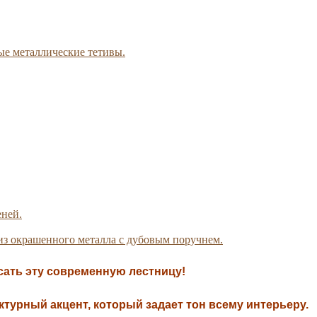
ые металлические тетивы.
еней.
из окрашенного металла с дубовым поручнем.
сать эту современную лестницу!
урный акцент, который задает тон всему интерьеру.