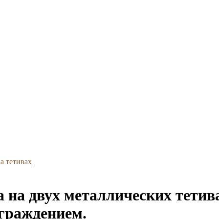
а тетивах
а на двух металлических тети
граждением.