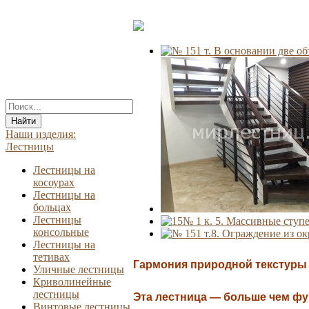
Найти
Наши изделия:
Лестницы
Лестницы на
косоурах
Лестницы на
больцах
Лестницы
консольные
Лестницы на
тетивах
Гармония природной текстуры 
Уличные лестницы
Криволинейные
лестницы
Эта лестница — больше чем фу
Винтовые лестницы