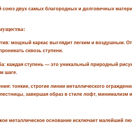
 союз двух самых благородных и долговечных материал
мущества:
тив:
мощный каркас выглядит легким и воздушным. Отк
проникать сквозь ступени.
ба:
каждая ступень — это уникальный природный рисун
м шаге.
ения:
тонкие, строгие линии металлического ограждени
естницы, завершая образ в стиле лофт, минимализм и
кое металлическое основание исключает малейший люф