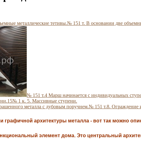
№ 151 т. В основании две объемн
№ 151 т.4 Марш начинается с индивидуальных ступ
15№ 1 к. 5. Массивные ступени.
№ 151 т.8. Ограждение 
и графичной архитектуры металла - вот так можно опи
нкциональный элемент дома. Это центральный архитект