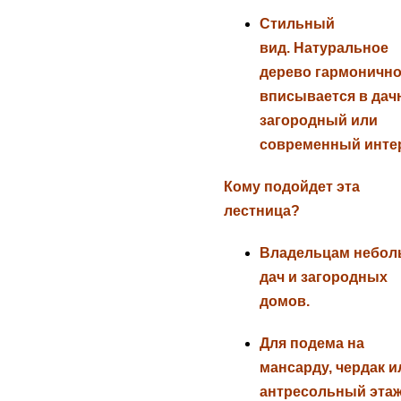
Стильный
вид.
Натуральное
дерево гармоничн
вписывается в дач
загородный или
современный инте
Кому подойдет эта
лестница?
Владельцам
небол
дач
и загородных
домов.
Для подема на
мансарду, чердак
и
антресольный этаж