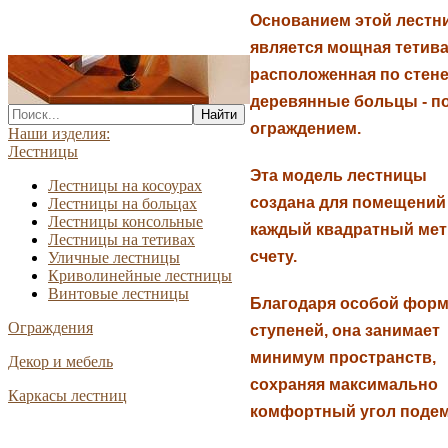
Основанием этой лестн
является мощная тетива
расположенная по стене
деревянные больцы - п
Найти
ограждением.
Наши изделия:
Лестницы
Эта модель лестницы
Лестницы на косоурах
создана для помещений 
Лестницы на больцах
Лестницы консольные
каждый квадратный мет
Лестницы на тетивах
счету.
Уличные лестницы
Криволинейные лестницы
Винтовые лестницы
Благодаря особой фор
Ограждения
ступеней, она занимает
минимум пространств,
Декор и мебель
сохраняя максимально
Каркасы лестниц
комфортный угол подем