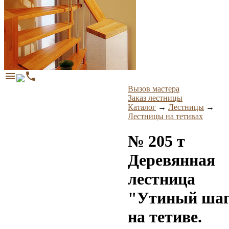
menu
phone
Вызов мастера
Заказ лестницы
Каталог
→
Лестницы
→
Лестницы на тетивах
№ 205 т
Деревянная
лестница
"Утиный ша
на тетиве.